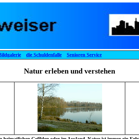
Bildgalerie
die Schuldenfalle
Senioren Service
Natur erleben und verstehen
in heimatlichen Gefilden oder im Ausland, Natur ist immer ein Erle