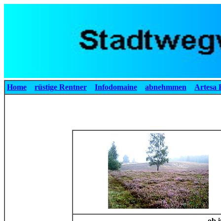
Home
rüstige Rentner
Infodomaine
abnehmmen
Artesa 
ob 