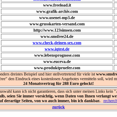
www.freeload.it
www.grafik-archiv.com
www.usenet-mp3.de
www.grusskarten-versand.com
http://www.123simsen.com
www.smsfree24.de
www.check-deinen-sex.com
www.iqtest.de
www.lebensprognose.com
www.euceva.de
www.produktpruefer.com
nders dreistes Beispiel und hier stellvertretend für viele ist
www.smsfre
ree" den Eindruck eines kostenlosen Angebotes vermitteln soll, wird ma
24 Monatsvertrag für 288 Euro gelockt!
Auswahl kann ich nicht garantieren, dass sich unter meinen Links kein 
alb, seien Sie immer vorsichtig, wenn Daten von Ihnen verlangt we
uf derartige Seiten, von wo auch immer, bin ich dankbar.
recher
zurück